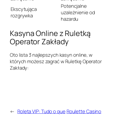
Potencjalne
Ekscytująca
uzależnienie od
rozgrywka
hazardu
Kasyna Online z Ruletką
Operator Zakłady
Oto lista 3 najlepszych kasyn online, w
których możesz zagrać w Ruletkę Operator
Zakłady:
←
Roleta VIP: Tudo o que
Roulette Casino