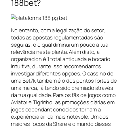
188bet?
No entanto, com a legalização do setor,
todas as apostas regulamentadas são
seguras, o o qual diminui um pouco a tua
relevância neste planta. Além disto, a
organizacion é 1 total antiquada e bocado
intuitiva, durante isso recomendamos
investigar diferentes opções. O cassino de
uma Bet7k também é o dos pontos fortes de
uma marca, já tendo sido premiado através
da tua qualidade. Para os fãs de jogos como
Aviator e Tigrinho, as promoções diárias em
jogos cependant conocidos tornam a
experiência ainda mais notevole. Um dos
maiores focos da Share é o mundo dieses