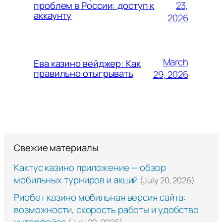
23,
проблем в России: доступ к
аккаунту
2026
March
Ева казино вейджер: Как
правильно отыгрывать
29, 2026
Свежие материалы
Кактус казино приложение — обзор
мобильных турниров и акций
(July 20, 2026)
Риобет казино мобильная версия сайта:
возможности, скорость работы и удобство