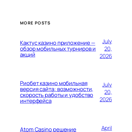
MORE POSTS
July
Кактус казино приложение —
20,
обзор мобильных турниров и
акций
2026
Риобет казино мобильная
July
версия сайта: возможности,
20,
скорость работы и удобство
2026
интерфейса
April
Atom Casino решение